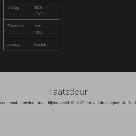
Vrijdag
08:30 –
17:00
Zaterdag
09:00 –
12:00
Zondag
Gesloten
Taatsdeur
de deurposten bevindt, maar bijvoorbeeld 10 of 20 cm van de deurpost af. De 