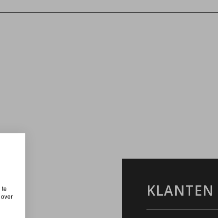
KLANTEN
 te
 over