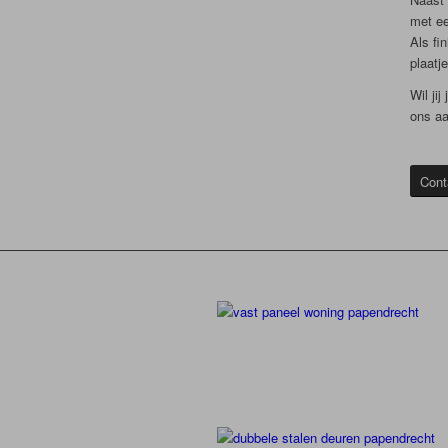
met ee
Als fi
plaatj
Wil ji
ons aa
Cont