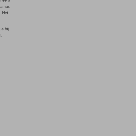
kamer.
. Het
e bij
n.