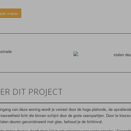
raak maken
ER DIT PROJECT
 ingang van deze woning wordt je verrast door de hoge plafonds, de opvallende
hoeveelheid licht die binnen schijnt door de grote raampartijen. Door te kiezen
talen deuren gecombineerd met glas, behoud je de lichtinval.
de stalen deuren, heeft deze klant ook gekozen voor vaste panelen. Gecomb