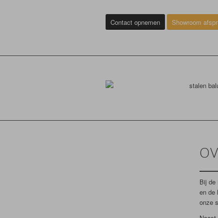
Contact opnemen
Showroom afsp
OV
Bij de
en de 
onze s
Naast 