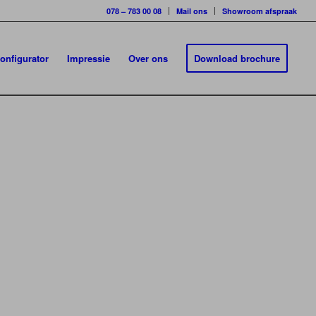
078 – 783 00 08
Mail ons
Showroom afspraak
onfigurator
Impressie
Over ons
Download brochure