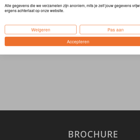
Alle gegevens die we verzamelen zijn anoniem, mits je zelf jouw gegevens vrijwi
Dordrecht
ergens achterlaat op onze website.
Weigeren
Pas aan
Accepteren
BROCHURE