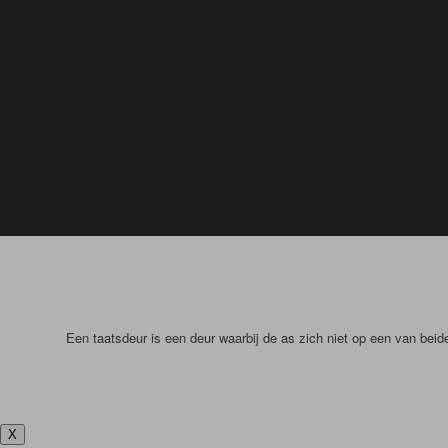
Een taatsdeur is een deur waarbij de as zich niet op een van bei
X