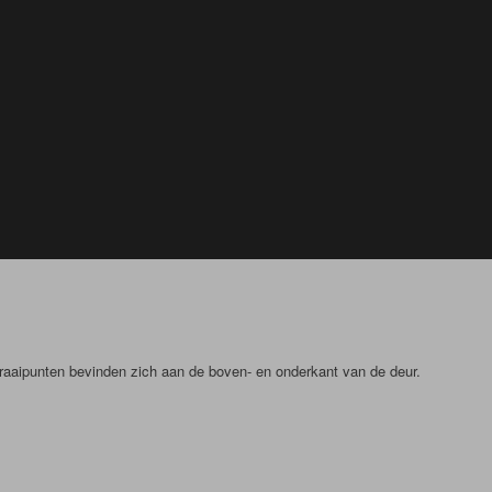
draaipunten bevinden zich aan de boven- en onderkant van de deur.