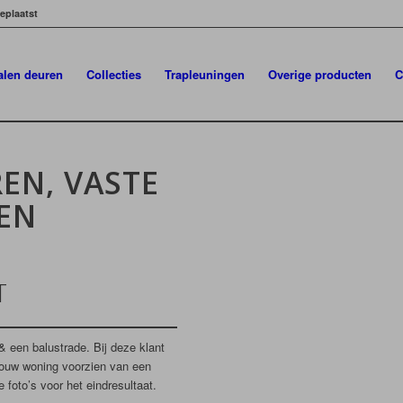
eplaatst
talen deuren
Collecties
Trapleuningen
Overige producten
C
EN, VASTE
EN
T
 een balustrade. Bij deze klant
ouw woning voorzien van een
 foto’s voor het eindresultaat.