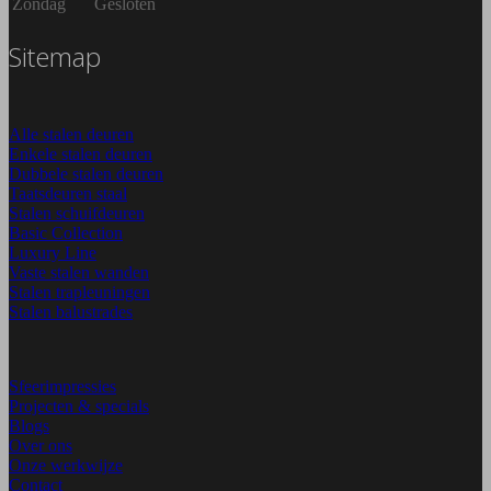
Zondag
Gesloten
Sitemap
Alle stalen deuren
Enkele stalen deuren
Dubbele stalen deuren
Taatsdeuren staal
Stalen schuifdeuren
Basic Collection
Luxury Line
Vaste stalen wanden
Stalen trapleuningen
Stalen balustrades
.
Sfeerimpressies
Projecten & specials
Blogs
Over ons
Onze werkwijze
Contact