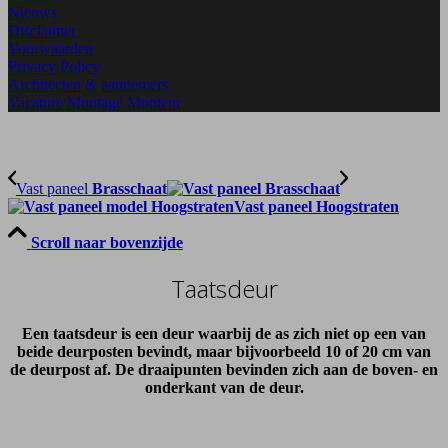
Nieuws
Disclaimer
Voorwaarden
Privacy Policy
Architecten & aannemers
Vacature Montage Monteur
Vast paneel
Brasschaat
Vast paneel
Hoogstraten
Scroll naar bovenzijde
Taatsdeur
Een taatsdeur is een deur waarbij de as zich niet op een van
beide deurposten bevindt, maar bijvoorbeeld 10 of 20 cm van
de deurpost af. De draaipunten bevinden zich aan de boven- en
onderkant van de deur.