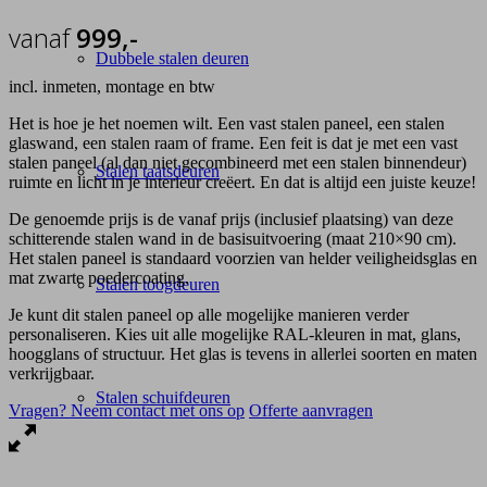
vanaf
999,-
Dubbele stalen deuren
incl. inmeten, montage en btw
Het is hoe je het noemen wilt. Een vast stalen paneel, een stalen
glaswand, een stalen raam of frame. Een feit is dat je met een vast
stalen paneel (al dan niet gecombineerd met een stalen binnendeur)
Stalen taatsdeuren
ruimte en licht in je interieur creëert. En dat is altijd een juiste keuze!
De genoemde prijs is de vanaf prijs (inclusief plaatsing) van deze
schitterende stalen wand in de basisuitvoering (maat 210×90 cm).
Het stalen paneel is standaard voorzien van helder veiligheidsglas en
mat zwarte poedercoating.
Stalen toogdeuren
Je kunt dit stalen paneel op alle mogelijke manieren verder
personaliseren. Kies uit alle mogelijke RAL-kleuren in mat, glans,
hoogglans of structuur. Het glas is tevens in allerlei soorten en maten
verkrijgbaar.
Stalen schuifdeuren
Vragen? Neem contact met ons op
Offerte aanvragen