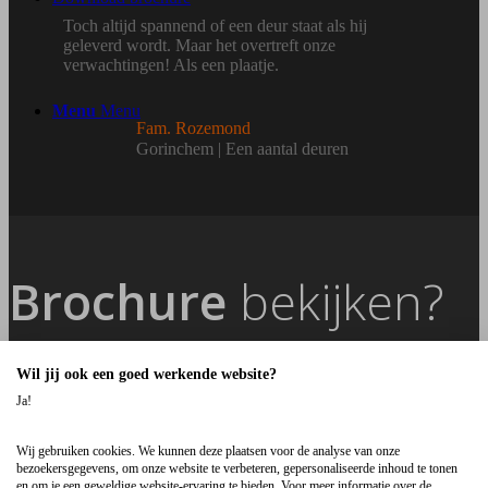
Toch altijd spannend of een deur staat als hij
geleverd wordt. Maar het overtreft onze
verwachtingen! Als een plaatje.
Menu
Menu
Fam. Rozemond
Gorinchem | Een aantal deuren
Brochure
bekijken?
Wil jij ook een goed werkende website?
Download brochure
Ja!
Contact
Wij gebruiken cookies. We kunnen deze plaatsen voor de analyse van onze
bezoekersgegevens, om onze website te verbeteren, gepersonaliseerde inhoud te tonen
en om je een geweldige website-ervaring te bieden. Voor meer informatie over de