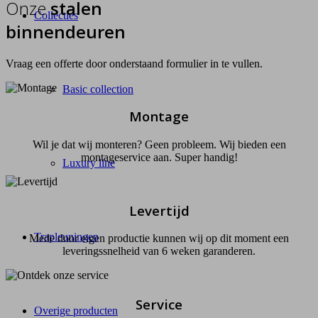
Onze
stalen
Collecties
binnendeuren
Vraag een offerte door onderstaand formulier in te vullen.
Basic collection
Montage
Wil je dat wij monteren? Geen probleem. Wij bieden een
montageservice aan. Super handig!
Luxury line
Levertijd
Trapleuningen
Mede door eigen productie kunnen wij op dit moment een
leveringssnelheid van 6 weken garanderen.
Service
Overige producten