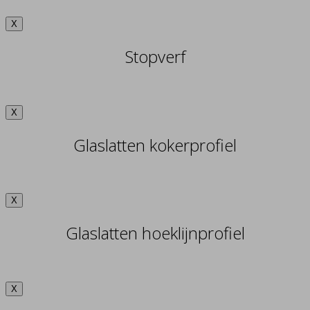
X
Stopverf
X
Glaslatten kokerprofiel
X
Glaslatten hoeklijnprofiel
X