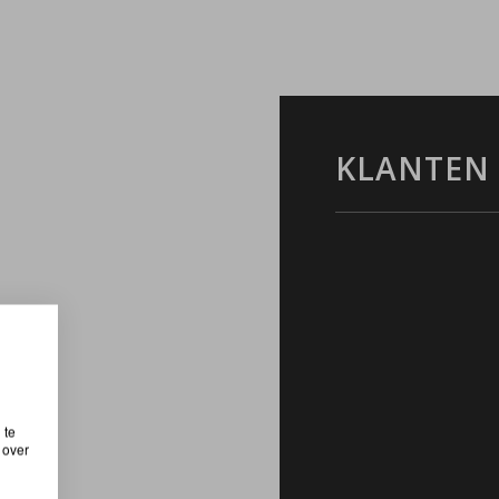
KLANTEN
 te
 over