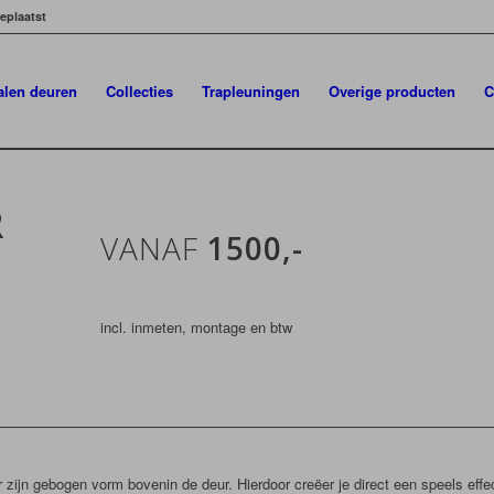
eplaatst
talen deuren
Collecties
Trapleuningen
Overige producten
C
R
VANAF
1500,-
incl. inmeten, montage en btw
r zijn gebogen vorm bovenin de deur. Hierdoor creëer je direct een speels effe