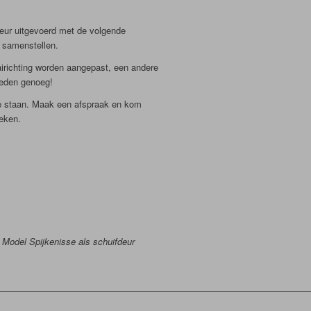
 deur uitgevoerd met de volgende
s samenstellen.
aairichting worden aangepast, een andere
heden genoeg!
 te staan. Maak een afspraak en kom
reken.
Model Spijkenisse als schuifdeur