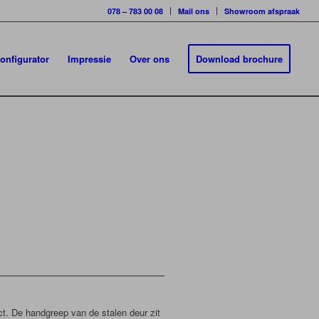
078 – 783 00 08
Mail ons
Showroom afspraak
onfigurator
Impressie
Over ons
Download brochure
ct. De handgreep van de stalen deur zit