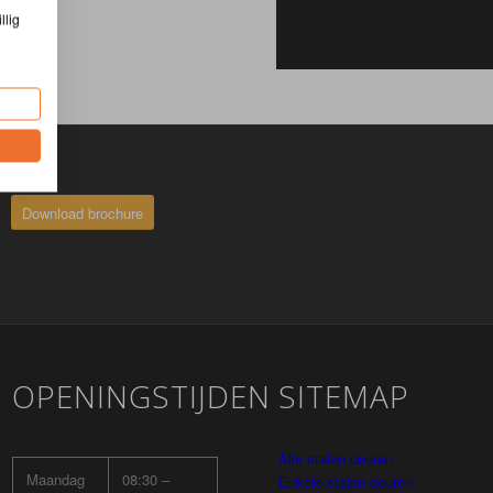
llig
Download brochure
OPENINGSTIJDEN
SITEMAP
Alle stalen deuren
Maandag
08:30 –
Enkele stalen deuren