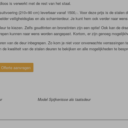
adloos is verwerkt met de rest van het staal.
isuitvoering (210×90 cm) leverbaar vanaf 1500,-. Voor deze prijs is de stalen
elder veiligheidsglas en als scharnierdeur. Je kunt hem ook verder naar wen
leur te kiezen. Zelfs goudtinten en bronstinten zijn een optie! Ook kan de dr
repen kunnen naar wens worden aangepast. Kortom, er zijn genoeg mogelijk
nteren van de deur inbegrepen. Zo kom je niet voor onverwachte verrassingen
de kwaliteit van de stalen deuren te bekijken en alle mogelijkheden te besp
Offerte aanvragen
ur
Model Spijkenisse als taatsdeur