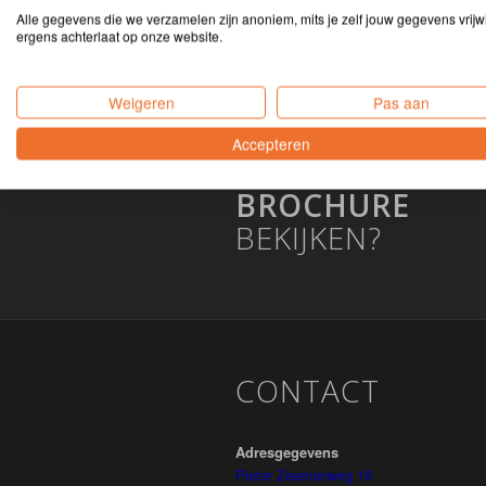
Zwijndrecht
Alle gegevens die we verzamelen zijn anoniem, mits je zelf jouw gegevens vrijwi
ergens achterlaat op onze website.
Weigeren
Pas aan
Accepteren
BROCHURE
BEKIJKEN?
CONTACT
Adresgegevens
Pieter Zeemanweg 16