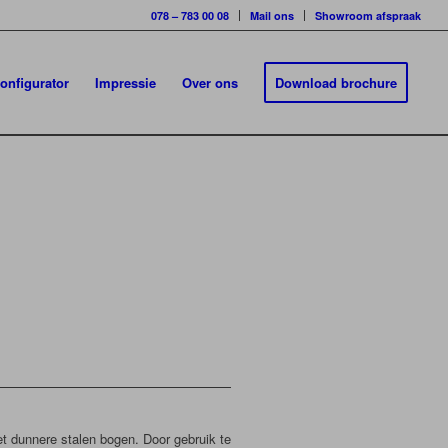
078 – 783 00 08
Mail ons
Showroom afspraak
onfigurator
Impressie
Over ons
Download brochure
et dunnere stalen bogen. Door gebruik te