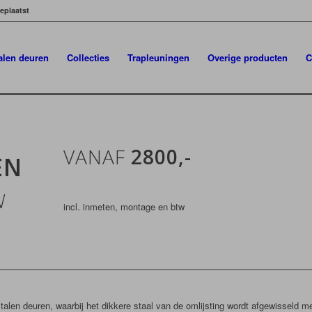
eplaatst
talen deuren
Collecties
Trapleuningen
Overige producten
C
VANAF
2800,-
EN
N
incl. inmeten, montage en btw
stalen deuren, waarbij het dikkere staal van de omlijsting wordt afgewisseld m