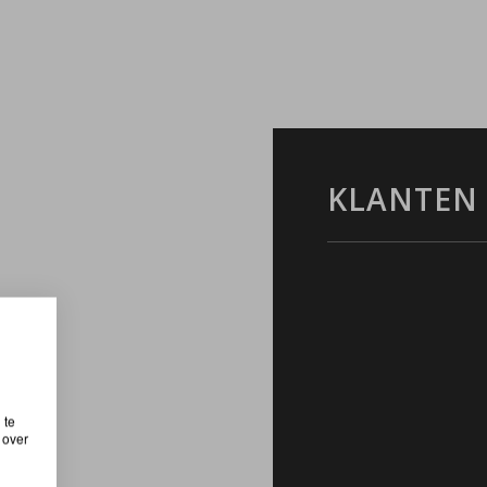
KLANTEN
 te
 over