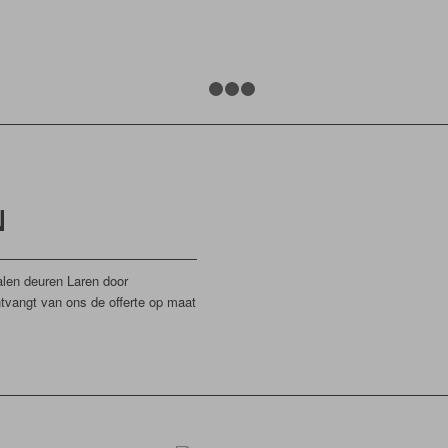
1
2
3
4
N
alen deuren Laren door
ntvangt van ons de offerte op maat