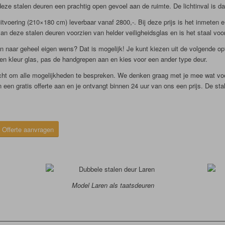
deze stalen deuren een prachtig open gevoel aan de ruimte. De lichtinval is d
uitvoering (210×180 cm) leverbaar vanaf 2800,-. Bij deze prijs is het inmeten
an deze stalen deuren voorzien van helder veiligheidsglas en is het staal vo
 naar geheel eigen wens? Dat is mogelijk! Je kunt kiezen uit de volgende op
 en kleur glas, pas de handgrepen aan en kies voor een ander type deur.
t om alle mogelijkheden te bespreken. We denken graag met je mee wat voor 
 een gratis offerte aan en je ontvangt binnen 24 uur van ons een prijs. De st
Offerte aanvragen
Model Laren als taatsdeuren