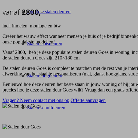
vanaf
2800,-
Dubbele stalen deuren
incl. inmeten, montage en btw
Creëer het wauw-effect wanneer mensen je huis of je bedrijf binnenko
onze populairste modellen!
Stalen taatsdeuren
Vanaf 2800,- heb je deze populaire stalen deuren Goes in woning, incl
de stalen deuren Goes zijn 210×180 cm.
De stalen deuren Goes is compleet te matchen met de rest van je interi
afwerking van het staal te personaliseren (mat, glans, hoogglans, str
Stalen toogdeuren
Benieuwd hoe deze deuren het beste staan in jouw woning of bij jouw
precies hoe je deze stalen deur Goes wilt? Vraag dan een gratis offerte
Vragen? Neem contact met ons op
Offerte aanvragen
Stalen schuifdeuren