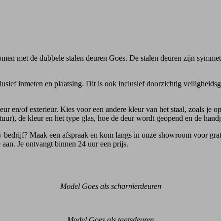
men met de dubbele stalen deuren Goes. De stalen deuren zijn symmetri
usief inmeten en plaatsing. Dit is ook inclusief doorzichtig veiligheid
eur en/of exterieur. Kies voor een andere kleur van het staal, zoals je o
uctuur), de kleur en het type glas, hoe de deur wordt geopend en de hand
 bedrijf? Maak een afspraak en kom langs in onze showroom voor gratis
 aan. Je ontvangt binnen 24 uur een prijs.
Model Goes als scharnierdeuren
Model Goes als taatsdeuren