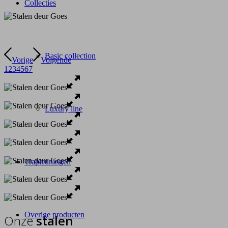
Collecties
Basic collection
Vorige
Volgende
1
2
3
4
5
6
7
Luxury line
Trapleuningen
Overige producten
Onze
stalen