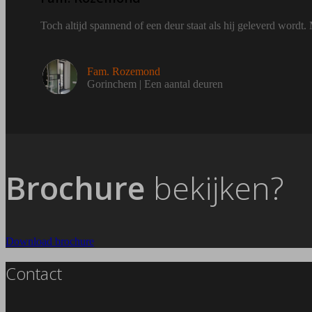
Toch altijd spannend of een deur staat als hij geleverd wordt.
Fam. Rozemond
Gorinchem | Een aantal deuren
Brochure
bekijken?
Download brochure
Contact