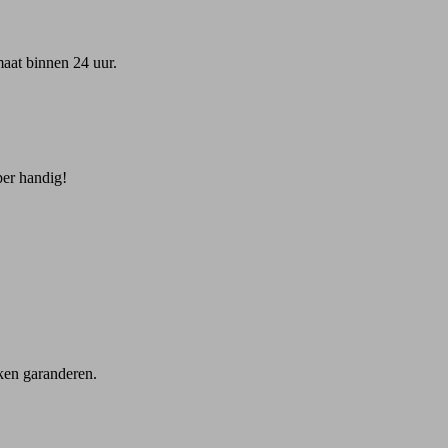
maat binnen 24 uur.
per handig!
ken garanderen.