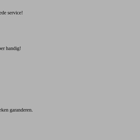
ede service!
per handig!
eken garanderen.