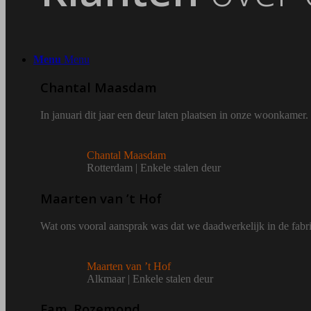
Menu
Menu
Chantal Maasdam
In januari dit jaar een deur laten plaatsen in onze woonkame
Chantal Maasdam
Rotterdam | Enkele stalen deur
Maarten van ’t Hof
Wat ons vooral aansprak was dat we daadwerkelijk in de fab
Maarten van ’t Hof
Alkmaar | Enkele stalen deur
Fam. Rozemond